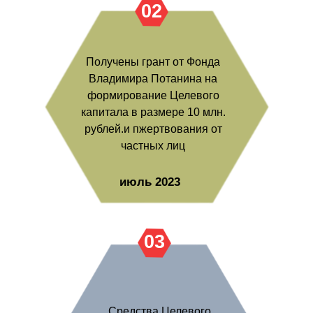
02
Получены грант от Фонда
Владимира Потанина на
формирование Целевого
капитала в размере 10 млн.
рублей.и пжертвования от
частных лиц
июль 2023
03
Средства Целевого